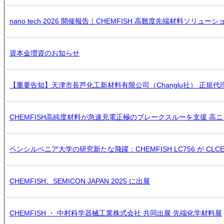
nano tech 2026 開催報告｜CHEMFISH 高難度先端材料ソリュー
資本金増資のお知らせ
【重要告知】天津市長芦化工新材料有限公司（Changlu社） 正規代理店
CHEMFISH高純度材料が急速充電正極のブレークスルーを支援 
ペンシルベニア大学の研究新たな飛躍：CHEMFISH LC756 が CL
CHEMFISH、SEMICON JAPAN 2025 に出展
CHEMFISH ・ 中村科学器械工業株式会社 共同出展 先端化学材料展