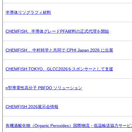
半導体リソグラフィ材料
CHEMFISH、半導体グレードPFA材料の正式代理を開始
CHEMFISH 、中村科学と共同で CPHI Japan 2026 に出展
CHEMFISH TOKYO、GLCC2026をスポンサーとして支援
n型導電性高分子 PBFDO ソリューション
CHEMFISH 2026展示会情報
有機過酸化物（Organic Peroxides）国際物流・低温輸送協力サー