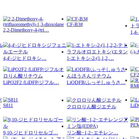
CF-B3#
2,2-Dimethoxy-4-(tri…
1,
(-
4,4'-ジヒドロキシ…
1-エトキシ-2-(1,1,2,…
CF2
LiPO2F2 /LiDFP/ジフル…
LiODFB/ふっそしゅうさ…
RM
S811
Li
クロロりん酸ジエチル
PE
9,10-ジヒドロリセルゴ…
リン酸−1,2−エチレン…