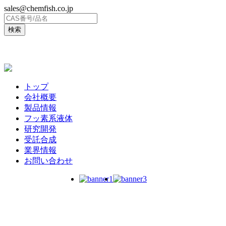
sales@chemfish.co.jp
ENGLISH
トップ
会社概要
製品情報
フッ素系液体
研究開発
受託合成
業界情報
お問い合わせ