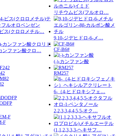
リチウムビス(フルオロ…
4-ビス(クロロメチル…
9,10-ジデヒドロ-6-メ…
CF-B6#
)-カンファン酸クロ…
(-)-カンファン酸
42
RM257
82
6-（4-ヒドロキシフェ…
DODFP
2,2,3,3,4,4,5,5-オク…
M-F
(1,1,2,3,3,3-ヘキサフ…