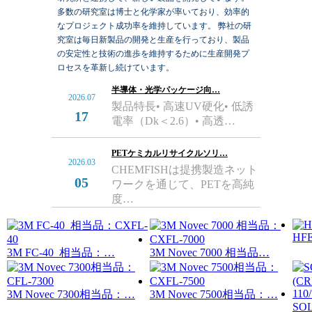
多数の研究室は博士と化学家が率いており、効率的
なプロジェクト成功率を維持しています。 弊社の研
究室は毎日新製品の開発と生産を行っており、製品
の安定性と技術の進歩を維持するために生産開発プ
ロセスを革新し続けています。
半導体・光学パッケージ向…
2026.07
製品特長• 高速UV硬化• 低誘
17
電率（Dk＜2.6）• 高透…
PETケミカルリサイクルソリ…
2026.03
CHEMFISHは提携製造ネット
05
ワークを通じて、PETを高純
度…
HFE
3M FC-40 相当品：…
3M Novec 7000 相当品…
3M Novec 7300相当品：…
3M Novec 7500相当品：…
SO