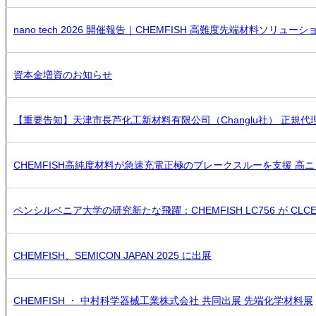
nano tech 2026 開催報告｜CHEMFISH 高難度先端材料ソリュー
資本金増資のお知らせ
【重要告知】天津市長芦化工新材料有限公司（Changlu社） 正規代理店
CHEMFISH高純度材料が急速充電正極のブレークスルーを支援 
ペンシルベニア大学の研究新たな飛躍：CHEMFISH LC756 が CL
CHEMFISH、SEMICON JAPAN 2025 に出展
CHEMFISH ・ 中村科学器械工業株式会社 共同出展 先端化学材料展