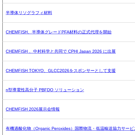
半導体リソグラフィ材料
CHEMFISH、半導体グレードPFA材料の正式代理を開始
CHEMFISH 、中村科学と共同で CPHI Japan 2026 に出展
CHEMFISH TOKYO、GLCC2026をスポンサーとして支援
n型導電性高分子 PBFDO ソリューション
CHEMFISH 2026展示会情報
有機過酸化物（Organic Peroxides）国際物流・低温輸送協力サー