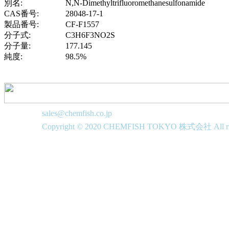
別名:
N,N-Dimethyltrifluoromethanesulfonamide
CAS番号:
28048-17-1
製品番号:
CF-F1557
分子式:
C3H6F3NO2S
分子量:
177.145
純度:
98.5%
sales@chemfish.co.jp
Copyright © 2020 CHEMFISH TOKYO 株式会社 All righ