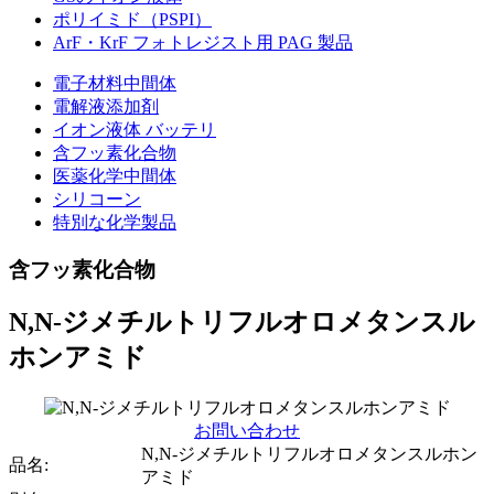
ポリイミド（PSPI）
ArF・KrF フォトレジスト用 PAG 製品
電子材料中間体
電解液添加剤
イオン液体 バッテリ
含フッ素化合物
医薬化学中間体
シリコーン
特別な化学製品
含フッ素化合物
N,N-ジメチルトリフルオロメタンスル
ホンアミド
お問い合わせ
N,N-ジメチルトリフルオロメタンスルホン
品名:
アミド