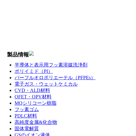
製品情報
半導体と表示用フッ素溶媒洗浄剤
ポリイミド（PI）
パーフルオロポリエーテル（PFPEs）
電子ガス・ウェットケミカル
CVD・ALD材料
OFET・OPV材料
MQシリコーン樹脂
フッ素ゴム
PDLC材料
高純度金属&化合物
固体電解質
GSのイオン液体