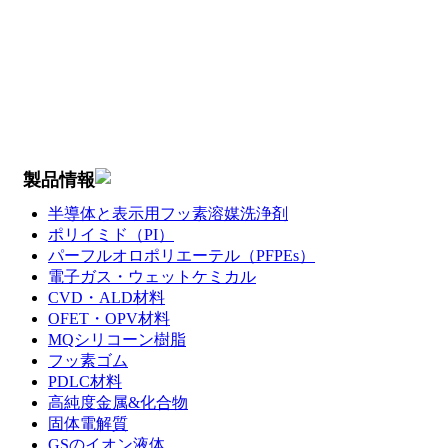
製品情報
半導体と表示用フッ素溶媒洗浄剤
ポリイミド（PI）
パーフルオロポリエーテル（PFPEs）
電子ガス・ウェットケミカル
CVD・ALD材料
OFET・OPV材料
MQシリコーン樹脂
フッ素ゴム
PDLC材料
高純度金属&化合物
固体電解質
GSのイオン液体