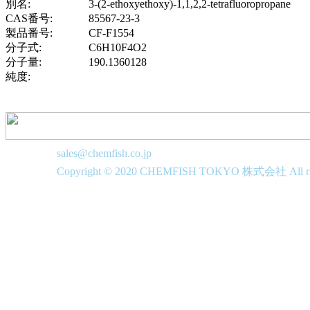
別名:
3-(2-ethoxyethoxy)-1,1,2,2-tetrafluoropropane
CAS番号:
85567-23-3
製品番号:
CF-F1554
分子式:
C6H10F4O2
分子量:
190.1360128
純度:
sales@chemfish.co.jp
Copyright © 2020 CHEMFISH TOKYO 株式会社 All righ