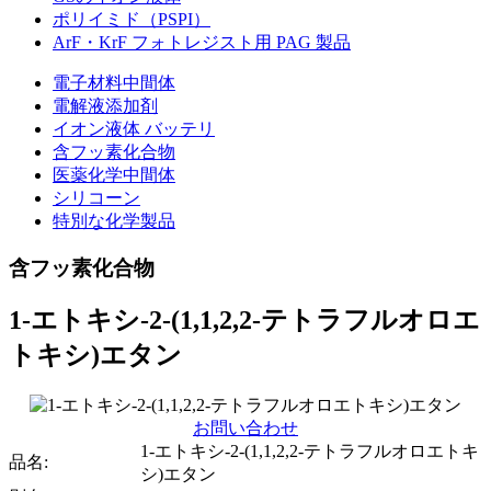
ポリイミド（PSPI）
ArF・KrF フォトレジスト用 PAG 製品
電子材料中間体
電解液添加剤
イオン液体 バッテリ
含フッ素化合物
医薬化学中間体
シリコーン
特別な化学製品
含フッ素化合物
1-エトキシ-2-(1,1,2,2-テトラフルオロエ
トキシ)エタン
お問い合わせ
1-エトキシ-2-(1,1,2,2-テトラフルオロエトキ
品名:
シ)エタン