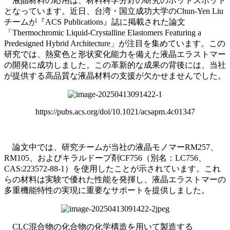
液晶材料の応用は、材料科学分野の研究のホットスポット
となっています。近日、台湾・国立成功大学のChun-Yen Liu
チームが『ACS Publications』誌に掲載された論文
「Thermochromic Liquid-Crystalline Elastomers Featuring a
Predesigned Hybrid Architecture」が注目を集めています。この
研究では、熱変色と形状変化能力を備えた液晶エラストマー
の開発に成功しました。この革新的な成果の背後には、当社
が提供する高品質な液晶材料の支援が欠かせませんでした。
https://pubs.acs.org/doi/10.1021/acsapm.4c01347
論文中では、研究チームが当社の液晶モノマーRM257、
RM105、およびキラルドープ剤CF756（別名：LC756、
CAS:223572-88-1）を使用したことが示されています。これ
らの材料は実験で優れた性能を発揮し、液晶エラストマーの
多重機能特性の実現に重要なサポートを提供しました。
CLC混合物の化合物の化学構造を用いて製造する