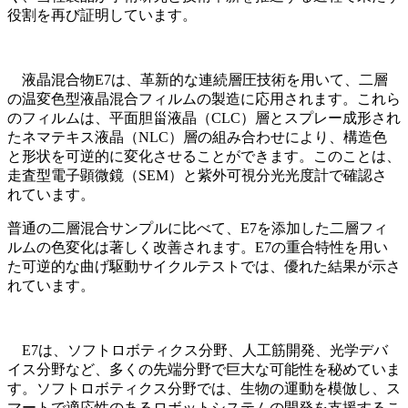
役割を再び証明しています。
液晶混合物E7は、革新的な連続層圧技術を用いて、二層
の温変色型液晶混合フィルムの製造に応用されます。これら
のフィルムは、平面胆甾液晶（CLC）層とスプレー成形され
たネマテキス液晶（NLC）層の組み合わせにより、構造色
と形状を可逆的に変化させることができます。このことは、
走査型電子顕微鏡（SEM）と紫外可視分光光度計で確認さ
れています。
普通の二層混合サンプルに比べて、E7を添加した二層フィ
ルムの色変化は著しく改善されます。E7の重合特性を用い
た可逆的な曲げ駆動サイクルテストでは、優れた結果が示さ
れています。
E7は、ソフトロボティクス分野、人工筋開発、光学デバ
イス分野など、多くの先端分野で巨大な可能性を秘めていま
す。ソフトロボティクス分野では、生物の運動を模倣し、ス
マートで適応性のあるロボットシステムの開発を支援するこ