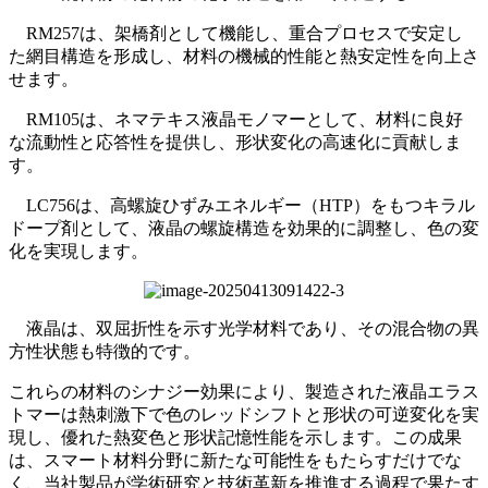
RM257は、架橋剤として機能し、重合プロセスで安定し
た網目構造を形成し、材料の機械的性能と熱安定性を向上さ
せます。
RM105は、ネマテキス液晶モノマーとして、材料に良好
な流動性と応答性を提供し、形状変化の高速化に貢献しま
す。
LC756は、高螺旋ひずみエネルギー（HTP）をもつキラル
ドープ剤として、液晶の螺旋構造を効果的に調整し、色の変
化を実現します。
液晶は、双屈折性を示す光学材料であり、その混合物の異
方性状態も特徴的です。
これらの材料のシナジー効果により、製造された液晶エラス
トマーは熱刺激下で色のレッドシフトと形状の可逆変化を実
現し、優れた熱変色と形状記憶性能を示します。この成果
は、スマート材料分野に新たな可能性をもたらすだけでな
く、当社製品が学術研究と技術革新を推進する過程で果たす