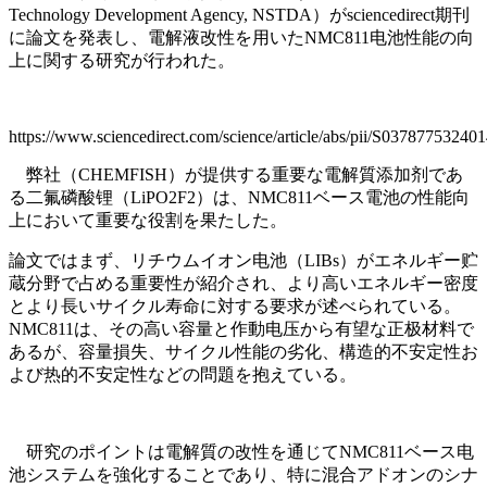
Technology Development Agency, NSTDA）がsciencedirect期刊
に論文を発表し、電解液改性を用いたNMC811电池性能の向
上に関する研究が行われた。
https://www.sciencedirect.com/science/article/abs/pii/S03787753240
弊社（CHEMFISH）が提供する重要な電解質添加剂であ
る二氟磷酸锂（LiPO2F2）は、NMC811ベース電池の性能向
上において重要な役割を果たした。
論文ではまず、リチウムイオン电池（LIBs）がエネルギー贮
蔵分野で占める重要性が紹介され、より高いエネルギー密度
とより長いサイクル寿命に対する要求が述べられている。
NMC811は、その高い容量と作動电压から有望な正极材料で
あるが、容量損失、サイクル性能の劣化、構造的不安定性お
よび热的不安定性などの問題を抱えている。
研究のポイントは電解質の改性を通じてNMC811ベース电
池システムを強化することであり、特に混合アドオンのシナ