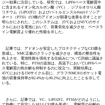
ジー効果に注目している。研究では、LiPF6ベース電解質中
に含まれるイオン化カルボン酸（VC）、ジフルオロりん酸
リチウム（LiPO2F2）およびパ-トルエンスルfonylイソシア
ネート（PTSI）の3種のアドオンが顕著な改善を示すことが
明らかにされた。このシステムは、25°Cおよび45°Cのサイ
クルにおける電池において、容量劣化を减少させ、ベースラ
イン電解質より優れた性能を示した。
記事では、アドオンが安定したプロテクティブなCEI膜を
形成し、NMC正极のクラックを减少させ、構造の整合性を
向上させ、電池性能を强化する仕組みについて詳細に議論さ
れている。特に、PTSIの追加は、高温下においてLiPF6ベー
ス電解質の热分解を抑制するのに役立つ。実験结果は、
45°Cにおける150サイクル后に、グラフ/NMC811ポケット電
池の容量保持率が82.4%から90.2%に向上したことを示して
いる。
さらに、記事では、VC、LiPO2F2、PTSIがどのようにし
て协働して安定したSEIとCEI膜を形成し、電解質の分解や