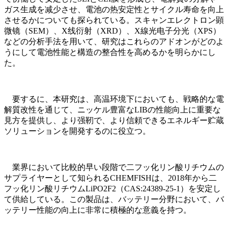
ガス生成を减少させ、電池の热安定性とサイクル寿命を向上
させるかについても探られている。スキャンエレクトロン顕
微镜（SEM）、X线衍射（XRD）、X線光电子分光（XPS）
などの分析手法を用いて、研究はこれらのアドオンがどのよ
うにして電池性能と構造の整合性を高めるかを明らかにし
た。
要するに、本研究は、高温环境下においても、戦略的な電
解質改性を通じて、ニッケル豊富なLIBの性能向上に重要な
見方を提供し、より强靭で、より信頼できるエネルギー贮蔵
ソリューションを開発するのに役立つ。
業界において比較的早い段階で二フッ化リン酸リチウムの
サプライヤーとして知られるCHEMFISHは、2018年から二
フッ化リン酸リチウムLiPO2F2（CAS:24389-25-1）を安定し
て供給している。この製品は、バッテリー分野において、バ
ッテリー性能の向上に非常に積極的な意義を持つ。