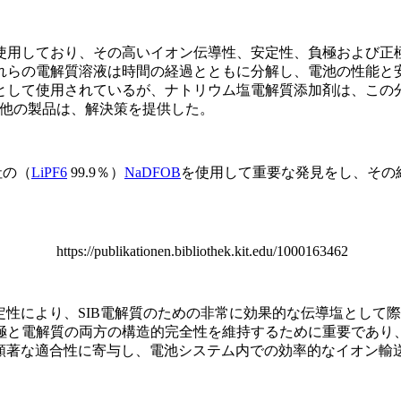
用しており、その高いイオン伝導性、安定性、負極および正
れらの電解質溶液は時間の経過とともに分解し、電池の性能と
として使用されているが、ナトリウム塩電解質添加剤は、この
よび他の製品は、解決策を提供した。
社の（
LiPF6
99.9％）
NaDFOB
を使用して重要な発見をし、その結
https://publikationen.bibliothek.kit.edu/1000163462
定性により、SIB電解質のための非常に効果的な伝導塩として
極と電解質の両方の構造的完全性を維持するために重要であり、
の顕著な適合性に寄与し、電池システム内での効率的なイオン