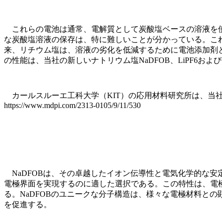
これらの電池は通常、電解質として炭酸塩ベースの溶液を使
な炭酸塩溶液の保存は、特に難しいことが分かっている。こ
来、リチウム塩は、溶液の劣化を低減するために電池添加剤
の性能は、当社の新しいナトリウム塩NaDFOB、LiPF6お
カールスルーエ工科大学（KIT）の応用材料研究所は、当
https://www.mdpi.com/2313-0105/9/11/530
NaDFOBは、その卓越したイオン伝導性と電気化学的な安
電極界面を実現するのに適した選択である。この特性は、電
る。NaDFOBのユニークな分子構造は、様々な電極材料と
を促進する。