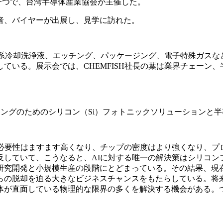
会の一つで、台湾半導体産業協会が主催した。
者、バイヤーが出展し、見学に訪れた。
素系冷却洗浄液、エッチング、パッケージング、電子特殊ガスなど
ている。展示会では、CHEMFISH社長の葉は業界チェーン
ィングのためのシリコン（Si）フォトニックソリューションと
の必要性はますます高くなり、チップの密度はより強くなり、プ
反していて、こうなると、AIに対する唯一の解決策はシリコン
研究開発と小規模生産の段階にとどまっている。その結果、現在
らの脱却を迫る大きなビジネスチャンスをもたらしている。将
体が直面している物理的な限界の多くを解決する機会がある。つ