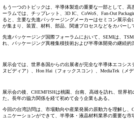
もう一つのトピックは、半導体製造の重要な一部として、高
ーラムでは、チップレット、3D IC、CoWoS、Fan-Out Pac
ると、主要な先進パッケージングメーカーはセミコン展示会に
が集まり、装置、材料、部品、関連プロセスなどをカバーし
先進パッケージング国際フォーラムにおいて、SEMIは、TSM
れ、パッケージング異種集積技術および半導体開発の継続的
展示会では、世界各国からの出展者が完全な半導体エコシステム
ヌビディア）、Hon Hai（フォックスコン）、MediaT
展示会の後、CHEMFISHは桃園、台南、高雄を訪れ、世
た。長年の協力関係を経て初めて会う企業もある。
今回の台湾訪問は、市場動向や産業発展の原動力を理解し、C
ュニケーションができて、半導体・液晶材料業界の重要な市場を