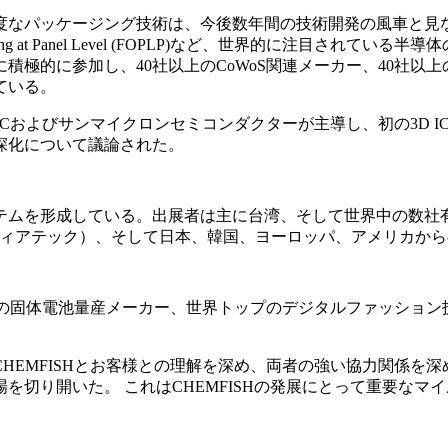
度なパッケージング技術は、今後数年間の技術開発の風車と見
kaging at Panel Level (FOPLP)など、世界的に注
積極的に参加し、40社以上のCoWoS関連メーカー、40社以
ている。
Cおよびサンマイクロンセミコンダクターが主導し、初の3D IC
深化について議論された。
を形成している。出展者は主に台湾、そして世界中の数社有名企
ek（メディアテック）、そして日本、韓国、ヨーロッパ、アメリカか
界初の固体電池量産メーカー、世界トップのデジタルファッショ
HEMFISHとお客様との理解を深め、両者の強い協力関係を
切り開いた。 これはCHEMFISHの発展にとって重要なマ