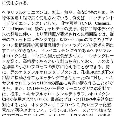
に使用される。
ヘキサフルオロエタンは、無毒、無臭、高安定性のため、半
導体製造工程で広く使用されている，例えば、エッチャント
（ドライエッチング）として。 化学蒸着（CVD、Chemical
Vapor Deposition）後のキャビティの洗浄。特に半導体デバイ
スの発展に伴い、より高精度が要求される集積回路では、従
来のウェットエッチングでは、0.18～0.25μmの深さのサブミ
クロン集積回路の高精度微細ラインエッチングの要求を満た
すことができない。 ドライエッチング液であるヘキサフル
オロエタンは、エッジの側方侵食が少なく、エッチングレー
トが高く、高精度であるという利点を有しており、このよう
な線幅の小さいプロセスの要求に応えることができる。特
に、元のオクタフルオロシクロブタンは、孔径140nm以下の
部品に接触させてもエッチングできなかったのに対し、ヘキ
サフルオロエタンは110nmの部品にも深い溝を作ることがで
きた。また、CVDチャンバー用クリーニングガスの分野で
は、従来、ヘキサフルオロエタンやテトラフルオロメタン
CF4が使用されていたが、最新のプロセス仕様や生産効率に
対応するため、オクタフルオロプロパンCgFgや三フッ化窒
素NFが導入されている。シランSiH4をベースとする様々な
CVDプロセスにおいて、ヘキサフルオロエタンは、低排出