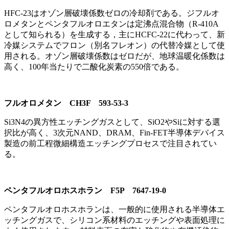
HFC-23はオゾン層破壊係数ゼロの冷却剤である。ジフルオ
ロメタンとペンタフルオロエタンは定沸点混合物（R-410A
として知られる）を生成する，主にHCFC-22に代わって、新
冷媒システムでフロン（別名フレオン）の代替冷媒として使
用される。オゾン層破壊係数はゼロだが、地球温暖化係数は
高く、100年当たりで二酸化炭素の550倍である。
フルオロメタン CH3F 593-53-3
Si3N4の異方性エッチングガスとして、SiO2やSiに対する選
択比が高く、3次元NAND、DRAM、Fin-FET半導体デバイス
製造の前工程微細構造エッチングプロセスで注目されてい
る。
ペンタフルオロホスホラン F5P 7647-19-0
ペンタフルオロホスホランは、一般的に使用される半導体エ
ッチングガスで、シリコン系材料のエッチングや表面処理に