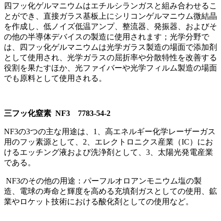
四フッ化ゲルマニウムはエチルシランガスと組み合わせるこ
とができ、直接ガラス基板上にシリコンゲルマニウム微結晶
を作成し、低ノイズ低温アンプ、整流器、発振器、およびそ
の他の半導体デバイスの製造に使用されます；光学分野で
は、四フッ化ゲルマニウムは光学ガラス製造の場面で添加剤
として使用され、光学ガラスの屈折率や分散特性を改善する
役割を果たすほか、光ファイバーや光学フィルム製造の場面
でも原料として使用される。
三フッ化窒素 NF3 7783-54-2
NF3の3つの主な用途は、1、高エネルギー化学レーザーガス
用のフッ素源として、2、エレクトロニクス産業（IC）にお
けるエッチング液および洗浄剤として、3、太陽光発電産業
である。
NF3のその他の用途：パーフルオロアンモニウム塩の製
造、電球の寿命と輝度を高める充填剤ガスとしての使用、鉱
業やロケット技術における酸化剤としての使用など。