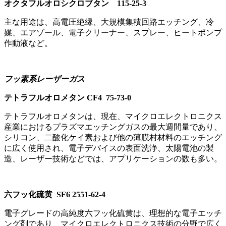
オクタフルオロシクロブタン 115-25-3
主な用途は、高電圧絶縁、大規模集積回路エッチング、冷
媒、エアゾール、電子クリーナー、スプレー、ヒートポンプ
作動液など。
フッ素系レーザーガス
テトラフルオロメタン CF4 75-73-0
テトラフルオロメタンは、現在、マイクロエレクトロニクス
産業におけるプラズマエッチングガスの最大週間量であり、
シリコン、二酸化ケイ素および他の薄膜村材料のエッチング
に広く使用され、電子デバイスの表面洗浄、太陽電池の製
造、レーザー技術などでは、アプリケーションの数も多い。
六フッ化硫黄 SF6 2551-62-4
電子グレードの高純度六フッ化硫黄は、理想的な電子エッチ
ング剤であり、マイクロエレクトロニクス技術の分野で広く