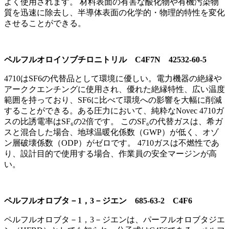
よく使用されます。 材料表面の有害な酸化物や有機汚染物
質を迅速に除去し、半導体表面の化学的・物理的特性を変化
させることができる。
ペルフルオロイソブチロニトリル C4F7N 42532-60-5
4710はSF6の代替品として環境に優しい。電力機器の絶縁や
アーククエンチングに使用され、優れた絶縁特性、広い温度
範囲を持っており、SF6に比べて環境への影響を大幅に削減
することができる。ある圧力において、純粋なNovec 4710ガ
スの比誘電率はSF₆の2倍です。 このSF₆の代替ガスは、希ガ
スと混合した場合、地球温暖化係数（GWP）が低く、オゾ
ン層破壊係数（ODP）がゼロです。 4710ガスは不燃性であ
り、設計目的で使用する場合、作業員の安全マージンが高
い。
ペルフルオロブタ－1，3－ジエン 685-63-2 C4F6
ペルフルオロブタ－1，3－ジエンは、パーフルオロブタジエ