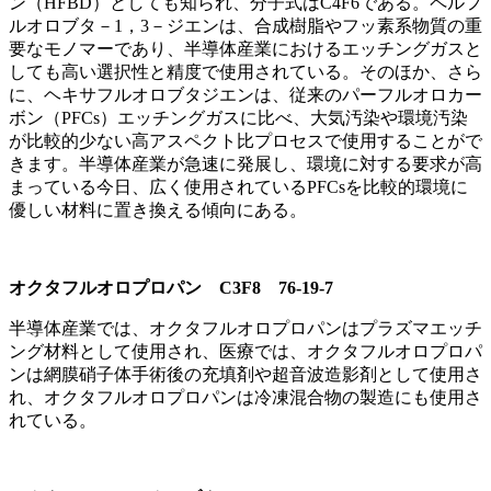
ン（HFBD）としても知られ、分子式はC4F6である。ペルフ
ルオロブタ－1，3－ジエンは、合成樹脂やフッ素系物質の重
要なモノマーであり、半導体産業におけるエッチングガスと
しても高い選択性と精度で使用されている。そのほか、さら
に、ヘキサフルオロブタジエンは、従来のパーフルオロカー
ボン（PFCs）エッチングガスに比べ、大気汚染や環境汚染
が比較的少ない高アスペクト比プロセスで使用することがで
きます。半導体産業が急速に発展し、環境に対する要求が高
まっている今日、広く使用されているPFCsを比較的環境に
優しい材料に置き換える傾向にある。
オクタフルオロプロパン C3F8 76-19-7
半導体産業では、オクタフルオロプロパンはプラズマエッチ
ング材料として使用され、医療では、オクタフルオロプロパ
ンは網膜硝子体手術後の充填剤や超音波造影剤として使用さ
れ、オクタフルオロプロパンは冷凍混合物の製造にも使用さ
れている。