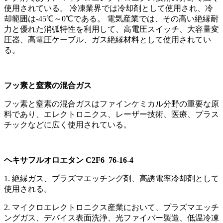
使用されている。 冷凍業界では冷却剤として使用され、冷
却範囲は-45℃～0℃である。 電気産業では、その高い絶縁耐
力と優れた消弧特性を利用して、高電圧スイッチ、大容量変
圧器、高電圧ケーブル、ガス絶縁材料として使用されてい
る。
フッ素と窒素の混合ガス
フッ素と窒素の混合ガスはファインケミカル分野の重要な原
料であり、エレクトロニクス、レーザー技術、医療、プラス
チックなどに広く使用されている。
ヘキサフルオロエタン C2F6 76-16-4
1. 絶縁ガス、プラズマエッチング剤、高誘電率冷却剤として
使用される。
2. マイクロエレクトロニクス産業において、プラズマエッチ
ングガス、デバイス表面洗浄、光ファイバー製造、低温冷凍