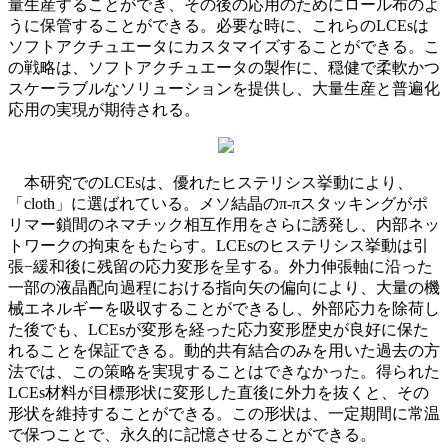
量生産することができ、その後の応用のためにロール布のよ
うに保管することができる。必要な時に、これらのLCEsは
ソフトアクチュエータにカスタマイズすることができる。こ
の戦略は、ソフトアクチュエータの製作に、穏健で柔軟かつ
スケーラブルなソリューションを提供し、大量生産と普遍化
応用の実現が期待される。
本研究でのLCEsは、優れたヒステリシス挙動により、
「cloth」に選ばれている。メソ結晶のπ-πスタッキングがポ
リマー鎖間のネマチック相互作用をさらに誘発し、内部ネッ
トワークの拘束をもたらす。LCEsのヒステリシス挙動は引
張−緩和後に残留の応力変形を呈する。外力伸張軸に沿った
一部の液晶配向過程における指向矢の偏向により、大量の機
械エネルギーを吸収することができるし、外部応力を除荷し
た後でも、LCEsが変形を経った応力変形歴史が良好に保た
れることを保証できる。動的共有結合のみを用いた過去の方
法では、この策略を実現することはできなかった。得られた
LCEs材料が目標形状に変形した直後に外力を抜くと、その
形状を維持することができる。この形状は、一定期間に常温
で保つことで、永久的に記憶させることができる。