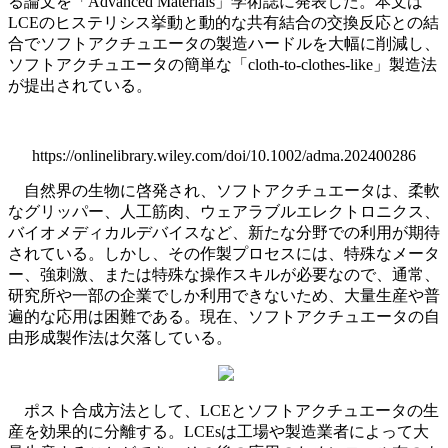
る論文を「Advanced Materials」学術誌に発表した。本文は
LCEのヒステリシス挙動と動的な共有結合の交換反応との結
合でソフトアクチュエータの製造ハードルを大幅に削減し、
ソフトアクチュエータの簡単な「cloth-to-clothes-like」製造法
が提出されている。
https://onlinelibrary.wiley.com/doi/10.1002/adma.202400286
自然界の生物に啓発され、ソフトアクチュエータは、柔軟
なグリッパー、人工筋肉、ウェアラブルエレクトロニクス、
バイオメディカルデバイスなど、新たな分野での利用が期待
されている。しかし、その作製プロセスには、特殊なメータ
ー、強刺激、または特殊な操作スキルが必要なので、通常、
研究所や一部の企業でしか利用できないため、大量生産や普
遍的な応用は困難である。現在、ソフトアクチュエータの自
由形成製作法は欠落している。
ポスト合成方法として、LCEとソフトアクチュエータの生
産を効果的に分離する。LCEsは工場や製造業者によって大