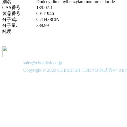
別名:
Dodecyldimethylbenzylammonium chloride
CAS番号:
139-07-1
製品番号:
CF-I1946
分子式:
C21H38ClN
分子量:
339.99
純度:
sales@chemfish.co.jp
Copyright © 2020 CHEMFISH TOKYO 株式会社 All righ