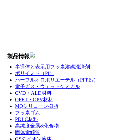
製品情報
半導体と表示用フッ素溶媒洗浄剤
ポリイミド（PI）
パーフルオロポリエーテル（PFPEs）
電子ガス・ウェットケミカル
CVD・ALD材料
OFET・OPV材料
MQシリコーン樹脂
フッ素ゴム
PDLC材料
高純度金属&化合物
固体電解質
GSのイオン液体