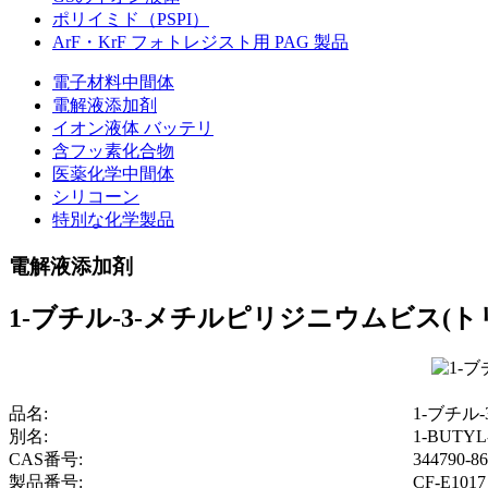
ポリイミド（PSPI）
ArF・KrF フォトレジスト用 PAG 製品
電子材料中間体
電解液添加剤
イオン液体 バッテリ
含フッ素化合物
医薬化学中間体
シリコーン
特別な化学製品
電解液添加剤
1-ブチル-3-メチルピリジニウムビス
品名:
1-ブチ
別名:
1-BUTYL
CAS番号:
344790-86
製品番号:
CF-E1017