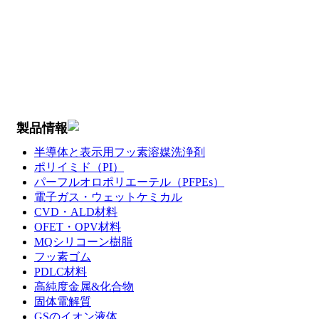
製品情報
半導体と表示用フッ素溶媒洗浄剤
ポリイミド（PI）
パーフルオロポリエーテル（PFPEs）
電子ガス・ウェットケミカル
CVD・ALD材料
OFET・OPV材料
MQシリコーン樹脂
フッ素ゴム
PDLC材料
高純度金属&化合物
固体電解質
GSのイオン液体