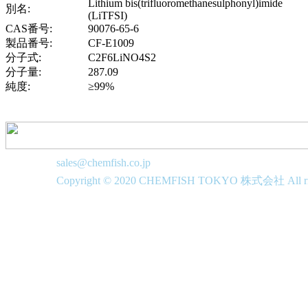
Lithium bis(trifluoromethanesulphonyl)imide
別名:
(LiTFSI)
CAS番号:
90076-65-6
製品番号:
CF-E1009
分子式:
C2F6LiNO4S2
分子量:
287.09
純度:
≥99%
sales@chemfish.co.jp
Copyright © 2020 CHEMFISH TOKYO 株式会社 All righ