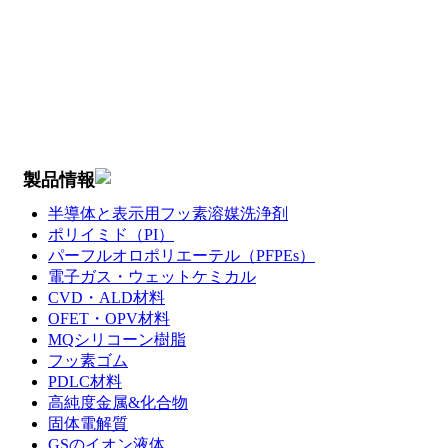
製品情報
半導体と表示用フッ素溶媒洗浄剤
ポリイミド（PI）
パーフルオロポリエーテル（PFPEs）
電子ガス・ウェットケミカル
CVD・ALD材料
OFET・OPV材料
MQシリコーン樹脂
フッ素ゴム
PDLC材料
高純度金属&化合物
固体電解質
GSのイオン液体