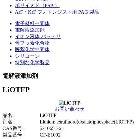
ポリイミド（PSPI）
ArF・KrF フォトレジスト用 PAG 製品
電子材料中間体
電解液添加剤
イオン液体 バッテリ
含フッ素化合物
医薬化学中間体
シリコーン
特別な化学製品
電解液添加剤
LiOTFP
お問い合わせ
品名:
LiOTFP
別名:
Lithium tetrafluoro(oxalato)phosphate(LiOTFP)
CAS番号:
521065-36-1
製品番号:
CF-E1002