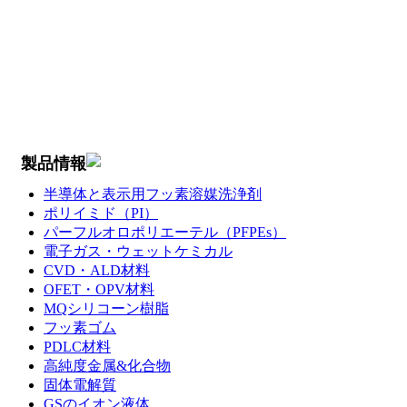
製品情報
半導体と表示用フッ素溶媒洗浄剤
ポリイミド（PI）
パーフルオロポリエーテル（PFPEs）
電子ガス・ウェットケミカル
CVD・ALD材料
OFET・OPV材料
MQシリコーン樹脂
フッ素ゴム
PDLC材料
高純度金属&化合物
固体電解質
GSのイオン液体