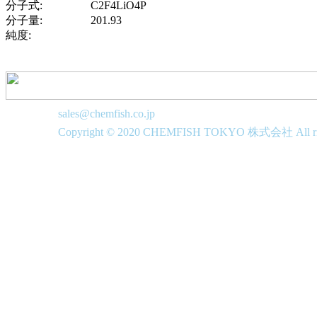
分子式:
C2F4LiO4P
分子量:
201.93
純度:
sales@chemfish.co.jp
Copyright © 2020 CHEMFISH TOKYO 株式会社 All righ