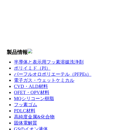
製品情報
半導体と表示用フッ素溶媒洗浄剤
ポリイミド（PI）
パーフルオロポリエーテル（PFPEs）
電子ガス・ウェットケミカル
CVD・ALD材料
OFET・OPV材料
MQシリコーン樹脂
フッ素ゴム
PDLC材料
高純度金属&化合物
固体電解質
GSのイオン液体