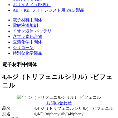
ポリイミド（PSPI）
ArF・KrF フォトレジスト用 PAG 製品
電子材料中間体
電解液添加剤
イオン液体 バッテリ
含フッ素化合物
医薬化学中間体
シリコーン
特別な化学製品
電子材料中間体
4,4-ジ（トリフェニルシリル）-ビフェ
ニル
お問い合わせ
品名:
4,4-ジ（トリフェニルシリル）-ビフェニル
別名:
4,4-Di(triphenylsilyl)-biphenyl