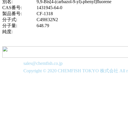
別名:
9,9-Bis[4-(carbazol-9-yl)-phenyl]fluorene
CAS番号:
1431945-64-0
製品番号:
CF-1318
分子式:
C49H32N2
分子量:
648.79
純度:
sales@chemfish.co.jp
Copyright © 2020 CHEMFISH TOKYO 株式会社 All righ