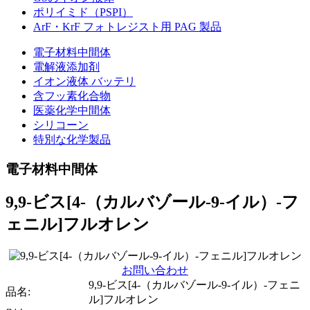
ポリイミド（PSPI）
ArF・KrF フォトレジスト用 PAG 製品
電子材料中間体
電解液添加剤
イオン液体 バッテリ
含フッ素化合物
医薬化学中間体
シリコーン
特別な化学製品
電子材料中間体
9,9-ビス[4-（カルバゾール-9-イル）-フ
ェニル]フルオレン
お問い合わせ
9,9-ビス[4-（カルバゾール-9-イル）-フェニ
品名:
ル]フルオレン