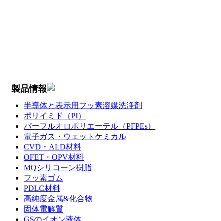
製品情報
半導体と表示用フッ素溶媒洗浄剤
ポリイミド（PI）
パーフルオロポリエーテル（PFPEs）
電子ガス・ウェットケミカル
CVD・ALD材料
OFET・OPV材料
MQシリコーン樹脂
フッ素ゴム
PDLC材料
高純度金属&化合物
固体電解質
GSのイオン液体