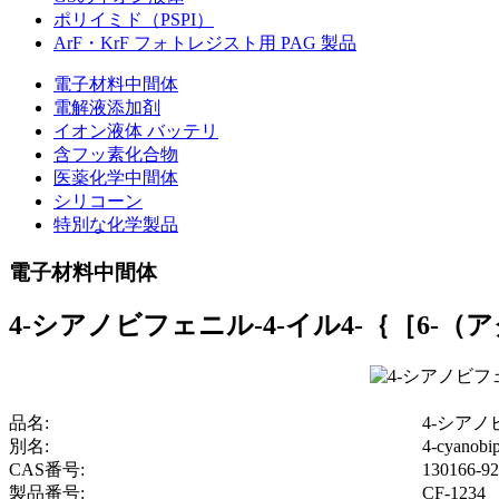
ポリイミド（PSPI）
ArF・KrF フォトレジスト用 PAG 製品
電子材料中間体
電解液添加剤
イオン液体 バッテリ
含フッ素化合物
医薬化学中間体
シリコーン
特別な化学製品
電子材料中間体
4-シアノビフェニル-4-イル4-｛［6
品名:
4-シア
別名:
4-cyanobip
CAS番号:
130166-92
製品番号:
CF-1234