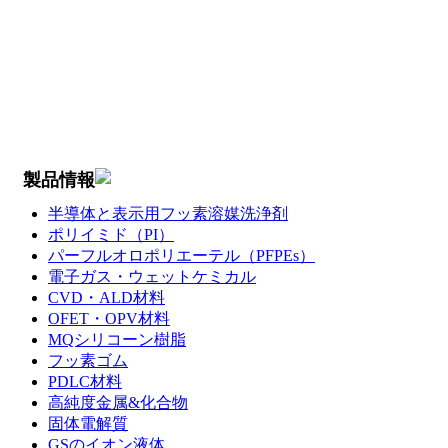
製品情報
半導体と表示用フッ素溶媒洗浄剤
ポリイミド（PI）
パーフルオロポリエーテル（PFPEs）
電子ガス・ウェットケミカル
CVD・ALD材料
OFET・OPV材料
MQシリコーン樹脂
フッ素ゴム
PDLC材料
高純度金属&化合物
固体電解質
GSのイオン液体