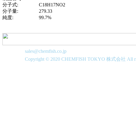
分子式:
C18H17NO2
分子量:
279.33
純度:
99.7%
sales@chemfish.co.jp
Copyright © 2020 CHEMFISH TOKYO 株式会社 All righ