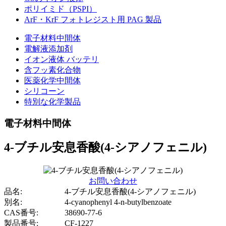
ポリイミド（PSPI）
ArF・KrF フォトレジスト用 PAG 製品
電子材料中間体
電解液添加剤
イオン液体 バッテリ
含フッ素化合物
医薬化学中間体
シリコーン
特別な化学製品
電子材料中間体
4-ブチル安息香酸(4-シアノフェニル)
お問い合わせ
品名:
4-ブチル安息香酸(4-シアノフェニル)
別名:
4-cyanophenyl 4-n-butylbenzoate
CAS番号:
38690-77-6
製品番号:
CF-1227