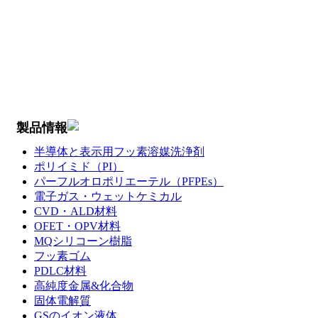
製品情報
半導体と表示用フッ素溶媒洗浄剤
ポリイミド（PI）
パーフルオロポリエーテル（PFPEs）
電子ガス・ウェットケミカル
CVD・ALD材料
OFET・OPV材料
MQシリコーン樹脂
フッ素ゴム
PDLC材料
高純度金属&化合物
固体電解質
GSのイオン液体