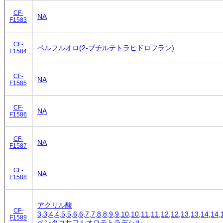
CF-
NA
F1583
CF-
ペルフルオロ(2-ブチルテトラヒドロフラン)
F1584
CF-
NA
F1585
CF-
NA
F1586
CF-
NA
F1587
CF-
NA
F1588
アクリル酸
CF-
3,3,4,4,5,5,6,6,7,7,8,8,9,9,10,10,11,11,12,12,13,13,14,14,
F1589
ペンタコサフルオロテトラデシル