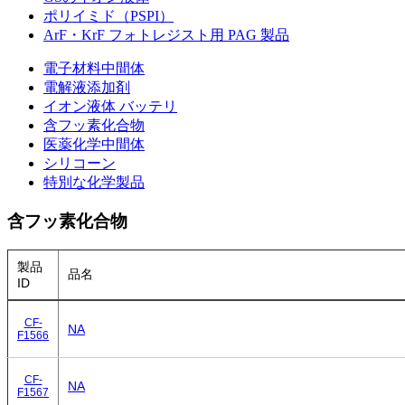
ポリイミド（PSPI）
ArF・KrF フォトレジスト用 PAG 製品
電子材料中間体
電解液添加剤
イオン液体 バッテリ
含フッ素化合物
医薬化学中間体
シリコーン
特別な化学製品
含フッ素化合物
製品
品名
ID
CF-
NA
F1566
CF-
NA
F1567