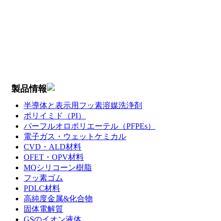
製品情報
半導体と表示用フッ素溶媒洗浄剤
ポリイミド（PI）
パーフルオロポリエーテル（PFPEs）
電子ガス・ウェットケミカル
CVD・ALD材料
OFET・OPV材料
MQシリコーン樹脂
フッ素ゴム
PDLC材料
高純度金属&化合物
固体電解質
GSのイオン液体