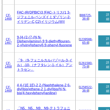
FAC-IR(DPBIC)3 [FAC-トリス(1,3-
詳
CF-
[
888725-
ジフェニル-ベンズイミダゾリン-2-
1466
36-8
]
細
イリデン-C,C2)イリジウム(III)]
9-[4-(2-(7-(N,N-
詳
CF-
[
1239588-
Diphenylamino)-9,9-diethylflouren-
1467
65-8
]
細
2-yl)vinyl)phenyl]-9-phenyl-fluorene
「9-（9-フェニルカルバゾール-3-イ
詳
CF-
[
1261580-
ル）-10-（ナフタレン-1-イル）アン
1468
75-9
]
細
トラセン」
4,4-(1E,1E)-2,2-(Naphthalene-2,6-
詳
CF-
[
1258522-
diyl)bis(ethene-2,1-diyl)bis(N,N-
1469
36-9
]
細
bis(4-hexylphenyl)aniline)
「N5、N5、N9、N9-テトラフェニ