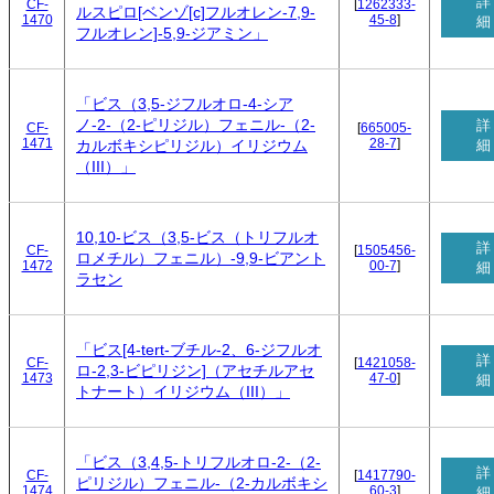
詳
CF-
[
1262333-
ルスピロ[ベンゾ[c]フルオレン-7,9-
1470
45-8
]
細
フルオレン]-5,9-ジアミン」
「ビス（3,5-ジフルオロ-4-シア
ノ-2-（2-ピリジル）フェニル-（2-
詳
CF-
[
665005-
1471
28-7
]
細
カルボキシピリジル）イリジウム
（III）」
10,10-ビス（3,5-ビス（トリフルオ
詳
CF-
[
1505456-
ロメチル）フェニル）-9,9-ビアント
1472
00-7
]
細
ラセン
「ビス[4-tert-ブチル-2、6-ジフルオ
詳
CF-
[
1421058-
ロ-2,3-ビピリジン]（アセチルアセ
1473
47-0
]
細
トナート）イリジウム（III）」
「ビス（3,4,5-トリフルオロ-2-（2-
詳
CF-
[
1417790-
ピリジル）フェニル-（2-カルボキシ
1474
60-3
]
細