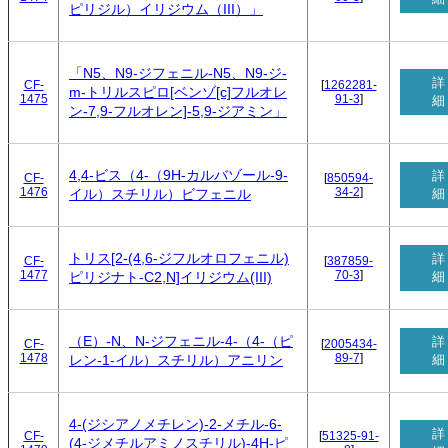
ピリジル）イリジウム（III）」
「N5、N9-ジフェニル-N5、N9-ジ-
詳
CF-
[
1262281-
m-トリルスピロ[ベンゾ[c]フルオレ
1475
91-3
]
細
ン-7,9-フルオレン]-5,9-ジアミン」
4,4-ビス（4-（9H-カルバゾール-9-
詳
CF-
[
850594-
1476
34-2
]
細
イル）スチリル）ビフェニル
トリス[2-(4,6-ジフルオロフェニル)
詳
CF-
[
387859-
1477
70-3
]
細
ピリジナト-C2,N]イリジウム(III)
（E）-N、N-ジフェニル-4-（4-（ピ
詳
CF-
[
2005434-
1478
89-7
]
細
レン-1-イル）スチリル）アニリン
4-(ジシアノメチレン)-2-メチル-6-
詳
CF-
[
51325-91-
(4-ジメチルアミノスチリル)-4H-ピ