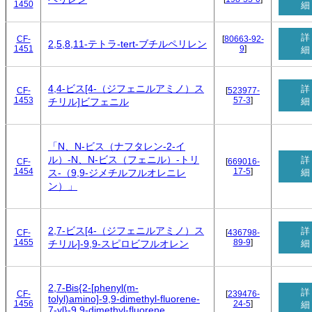
1450
細
詳
CF-
[
80663-92-
2,5,8,11-テトラ-tert-ブチルペリレン
1451
9
]
細
4,4-ビス[4-（ジフェニルアミノ）ス
詳
CF-
[
523977-
1453
57-3
]
細
チリル]ビフェニル
「N、N-ビス（ナフタレン-2-イ
ル）-N、N-ビス（フェニル）-トリ
詳
CF-
[
669016-
1454
17-5
]
細
ス-（9,9-ジメチルフルオレニレ
ン）」
2,7-ビス[4-（ジフェニルアミノ）ス
詳
CF-
[
436798-
1455
89-9
]
細
チリル]-9,9-スピロビフルオレン
2,7-Bis{2-[phenyl(m-
詳
CF-
[
239476-
tolyl)amino]-9,9-dimethyl-fluorene-
1456
24-5
]
細
7-yl}-9,9-dimethyl-fluorene