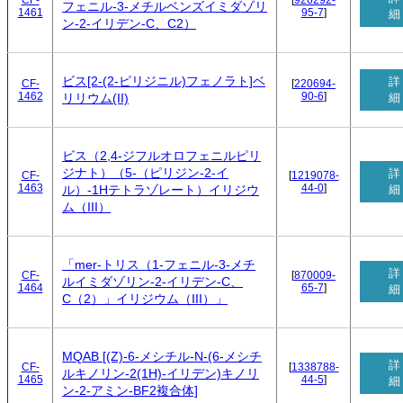
CF-
[
926292-
フェニル-3-メチルベンズイミダゾリ
1461
95-7
]
細
ン-2-イリデン-C、C2）
ビス[2-(2-ピリジニル)フェノラト]ベ
詳
CF-
[
220694-
1462
90-6
]
細
リリウム(II)
ビス（2,4-ジフルオロフェニルピリ
ジナト）（5-（ピリジン-2-イ
詳
CF-
[
1219078-
1463
44-0
]
細
ル）-1Hテトラゾレート）イリジウ
ム（III）
「mer-トリス（1-フェニル-3-メチ
詳
CF-
[
870009-
ルイミダゾリン-2-イリデン-C、
1464
65-7
]
細
C（2）」イリジウム（III）」
MQAB [(Z)-6-メシチル-N-(6-メシチ
詳
CF-
[
1338788-
ルキノリン-2(1H)-イリデン)キノリ
1465
44-5
]
細
ン-2-アミン-BF2複合体]