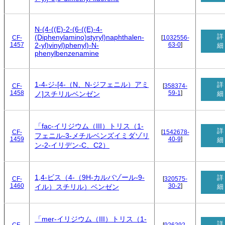
N-(4-((E)-2-(6-((E)-4-
詳
(Diphenylamino)styryl)naphthalen-
CF-
[
1032556-
1457
63-0
]
2-yl)vinyl)phenyl)-N-
細
phenylbenzenamine
1-4-ジ-[4-（N、N-ジフェニル）アミ
詳
CF-
[
358374-
1458
59-1
]
細
ノ]スチリルベンゼン
「fac-イリジウム（III）トリス（1-
詳
CF-
[
1542678-
フェニル-3-メチルベンズイミダゾリ
1459
40-9
]
細
ン-2-イリデン-C、C2）
1,4-ビス（4-（9H-カルバゾール-9-
詳
CF-
[
320575-
1460
30-2
]
細
イル）スチリル）ベンゼン
「mer-イリジウム（III）トリス（1-
詳