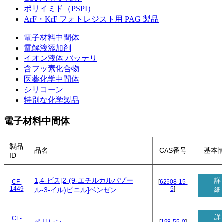
ポリイミド（PSPI）
ArF・KrF フォトレジスト用 PAG 製品
電子材料中間体
電解液添加剤
イオン液体 バッテリ
含フッ素化合物
医薬化学中間体
シリコーン
特別な化学製品
電子材料中間体
製品
品名
CAS番号
基本
ID
1,4-ビス[2-(9-エチルカルバゾー
詳
CF-
[
62608-15-
1449
5
]
細
ル-3-イル)ビニル]ベンゼン
詳
CF-
ペリレン
[
198-55-0
]