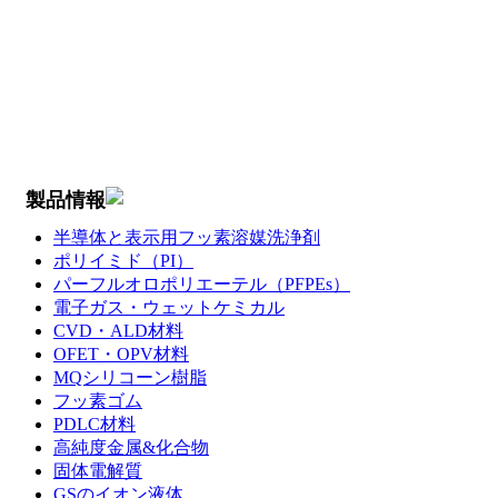
製品情報
半導体と表示用フッ素溶媒洗浄剤
ポリイミド（PI）
パーフルオロポリエーテル（PFPEs）
電子ガス・ウェットケミカル
CVD・ALD材料
OFET・OPV材料
MQシリコーン樹脂
フッ素ゴム
PDLC材料
高純度金属&化合物
固体電解質
GSのイオン液体