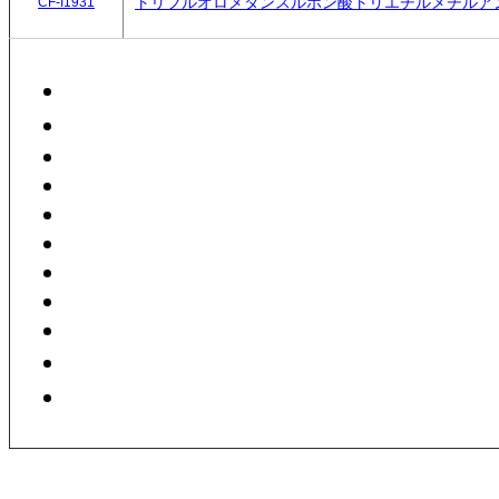
トリフルオロメタンスルホン酸トリエチルメチルア
CF-I1931