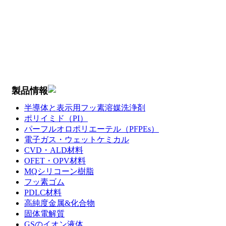
製品情報
半導体と表示用フッ素溶媒洗浄剤
ポリイミド（PI）
パーフルオロポリエーテル（PFPEs）
電子ガス・ウェットケミカル
CVD・ALD材料
OFET・OPV材料
MQシリコーン樹脂
フッ素ゴム
PDLC材料
高純度金属&化合物
固体電解質
GSのイオン液体