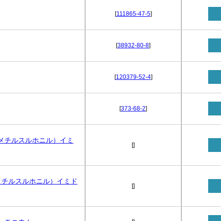
[
111865-47-5
]
[
38932-80-8
]
[
120379-52-4
]
[
373-68-2
]
メチルスルホニル）イミ
[
]
メチルスルホニル）イミド
[
]