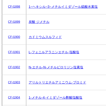
1−ヘキシル−3−メチルイミダゾール硫酸水素塩
CF-I1898
炭酸 ジメチル
CF-I1899
カドミウムスルフィド
CF-I1900
L-フェニルアラニンエチル·塩酸塩
CF-I1901
N-エチル-N-メチルピロリジン塩素塩
CF-I1902
アリルトリエチルアミニウム·ブロミド
CF-I1903
1-メチル-4-イミダゾール酢酸塩酸塩
CF-I1904