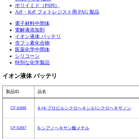
ポリイミド（PSPI）
ArF・KrF フォトレジスト用 PAG 製品
電子材料中間体
電解液添加剤
イオン液体 バッテリ
含フッ素化合物
医薬化学中間体
シリコーン
特別な化学製品
イオン液体 バッテリ
製品ID
品名
4-(4-プロピルシクロへキシル)シクロヘキサノン
CF-I1896
6-シアノヘキサン酸メチル
CF-I1897